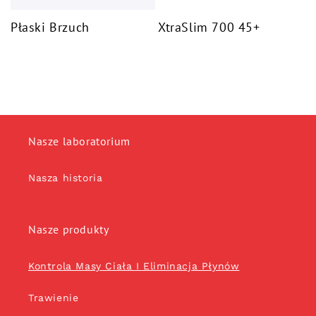
Płaski Brzuch
XtraSlim 700 45+
Nasze laboratorium
Nasza historia
Nasze produkty
Kontrola Masy Ciała I Eliminacja Płynów
Trawienie