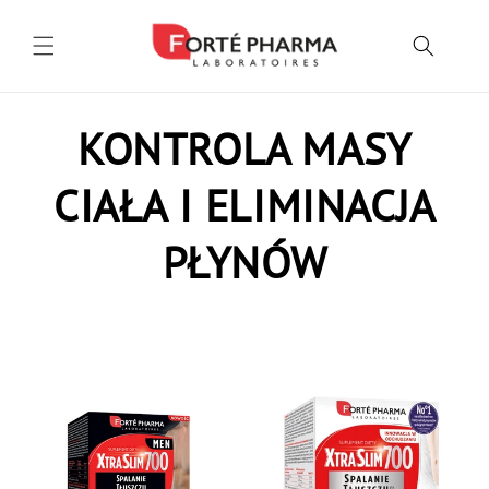
Przejdź
do
treści
K
KONTROLA MASY
O
CIAŁA I ELIMINACJA
L
PŁYNÓW
E
K
C
J